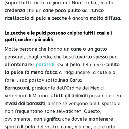
(soprattutto nelle regioni del Nord Italia), ma la
credenza
che un
cane poco pulito
sia l’
unico
ricettacolo di pulci e zecche
è ancora
molto diffusa
.
Le zecche e le pulci possono colpire tutti i cani e i
gatti, anche i più puliti
Molte persone che hanno
un cane o un gatto
pensano, sbagliando, che basti
lavarlo spesso
per
allontanare i
parassiti
. «Se il
pelo
del cane è
pulito
,
la pulce fa meno fatica
a raggiungere la cute e a
fare il suo pasto» sottolinea
Carla
Bernasconi
, presidente dell’Ordine dei Medici
Veterinari di Milano. «
Tutti gli animali
possono essere
invasi dai parassiti
, anche se vengono puliti spesso e
non frequentano zone selvatiche». Questo,
ovviamente,
non significa
che dovete
mantenere
sporco il pelo
del vostro cane, ma che, oltre alla