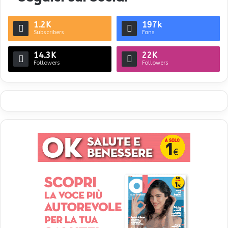
1.2K
197k
Subscribers
Fans
14.3K
22K
Followers
Followers