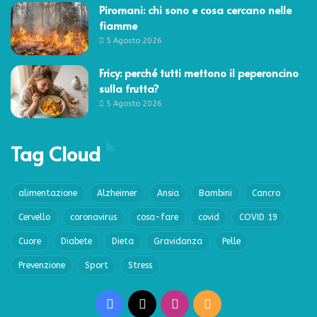
Piromani: chi sono e cosa cercano nelle
fiamme
5 Agosto 2026
Fricy: perché tutti mettono il peperoncino
sulla frutta?
5 Agosto 2026
Tag Cloud
alimentazione
Alzheimer
Ansia
Bambini
Cancro
Cervello
coronavirus
cosa-fare
covid
COVID 19
Cuore
Diabete
Dieta
Gravidanza
Pelle
Prevenzione
Sport
Stress
Facebook
X
Instagram
RSS