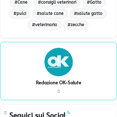
Cane
consigli veterinari
Gatto
pulci
salute cane
salute gatto
veterinaria
zecche
Redazione OK-Salute
We
bsi
te
Seguici sui Social