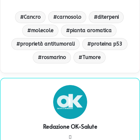
Cancro
carnosolo
diterpeni
molecole
pianta aromatica
proprietà antitumorali
proteina p53
rosmarino
Tumore
Redazione OK-Salute
We