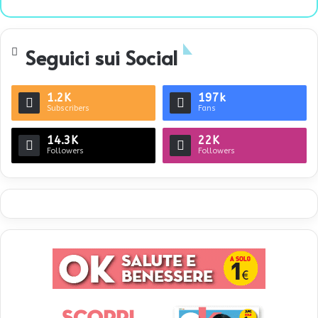
bsi
te
Seguici sui Social
1.2K
197k
Subscribers
Fans
14.3K
22K
Followers
Followers