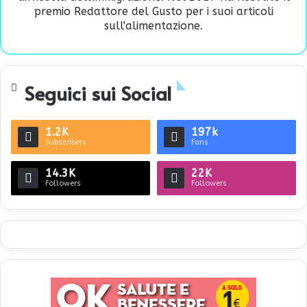
premio Redattore del Gusto per i suoi articoli
sull'alimentazione.
Seguici sui Social
1.2K
197k
Subscribers
Fans
14.3K
22K
Followers
Followers