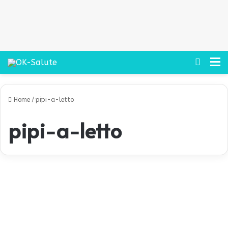
Cerca
M
Home
/
pipi-a-letto
pipi-a-letto
P
e
Benessere
r
c
h