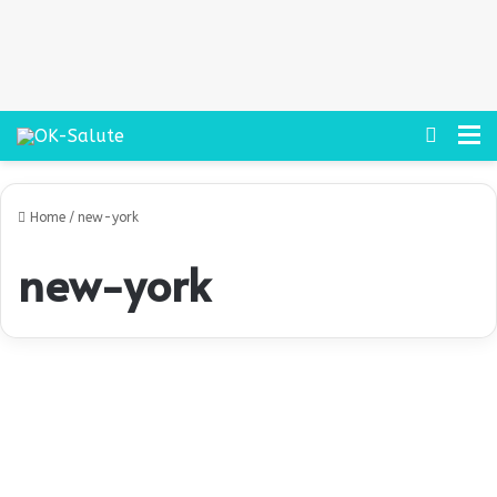
Cerca
M
Home
/
new-york
new-york
L
’
News
1
1
s