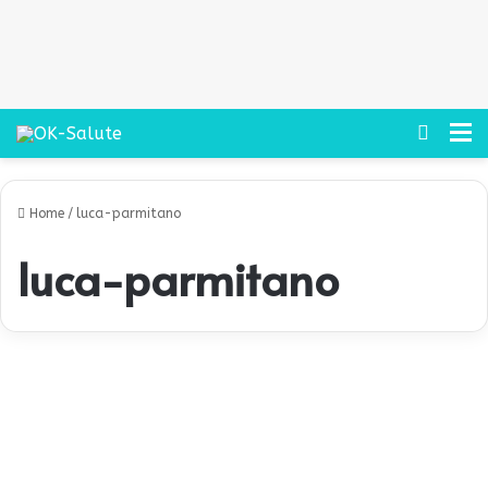
Cerca
M
Home
/
luca-parmitano
luca-parmitano
M
i
Salute
s
s
i