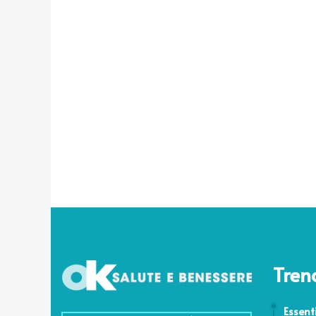
Tren
7 Giugno
Essent