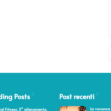
ding Posts
Post recenti
 2021
La vacanza 
ial Fitness: 3° allenamento,