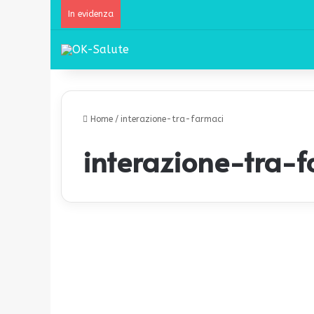
In evidenza
Home
/
interazione-tra-farmaci
interazione-tra-
I
f
News
a
r
m
a