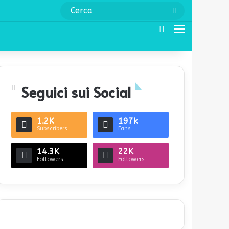
Cerca
Cerca
Menu
Seguici sui Social
1.2K
197k
Subscribers
Fans
14.3K
22K
Followers
Followers