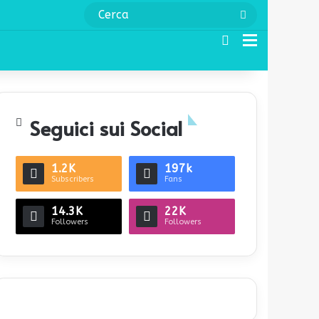
Cerca
Cerca
Menu
Seguici sui Social
1.2K
197k
Subscribers
Fans
14.3K
22K
Followers
Followers