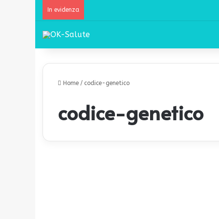
In evidenza
Home
/
codice-genetico
codice-genetico
I
t
Prevenzione
e
s
t
p