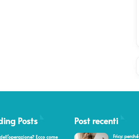
ding Posts
Post recenti
2016
Fricy: perché
dell’operazione? Ecco come