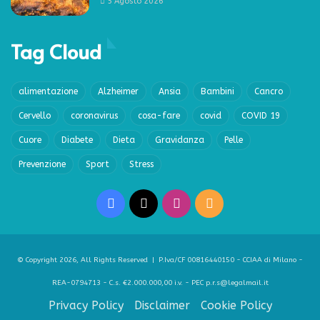
5 Agosto 2026
Tag Cloud
alimentazione
Alzheimer
Ansia
Bambini
Cancro
Cervello
coronavirus
cosa-fare
covid
COVID 19
Cuore
Diabete
Dieta
Gravidanza
Pelle
Prevenzione
Sport
Stress
Facebook
X
Instagram
RSS
© Copyright 2026, All Rights Reserved | P.Iva/CF 00816440150 - CCIAA di Milano -
REA-0794713 - C.s. €2.000.000,00 i.v. - PEC p.r.s@legalmail.it
Privacy Policy
Disclaimer
Cookie Policy