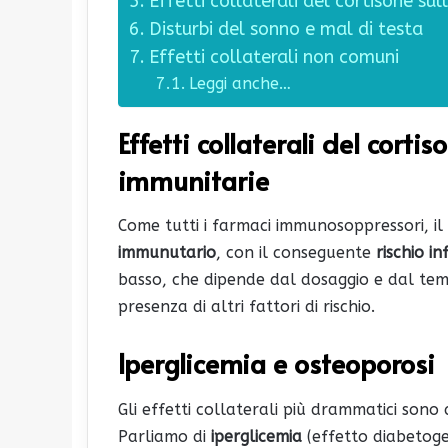
Effetti collaterali del cortisone sul
Disturbi del sonno e mal di testa
Effetti collaterali non comuni
Leggi anche…
Effetti collaterali del corti
immunitarie
Come tutti i farmaci immunosoppressori, i
immunutario
, con il conseguente
rischio in
basso, che dipende dal dosaggio e dal tem
presenza di altri fattori di rischio.
Iperglicemia e osteoporosi
Gli effetti collaterali più drammatici sono 
Parliamo di
iperglicemia
(effetto diabetog