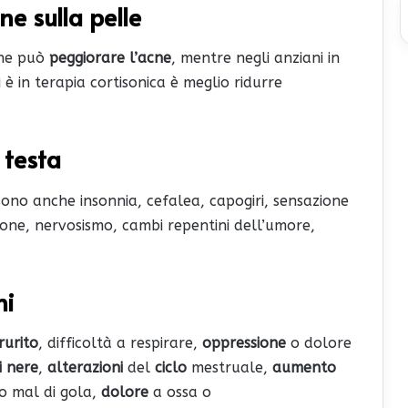
one sulla pelle
one può
peggiorare l’acne
, mentre negli anziani in
i è in terapia cortisonica è meglio ridurre
 testa
i sono anche insonnia, cefalea, capogiri, sensazione
ione, nervosismo, cambi repentini dell’umore,
ni
rurito
, difficoltà a respirare,
oppressione
o dolore
i nere
,
alterazioni
del
ciclo
mestruale,
aumento
 o mal di gola,
dolore
a ossa o