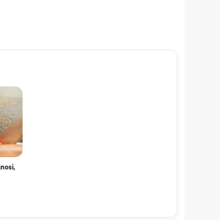
nosi,