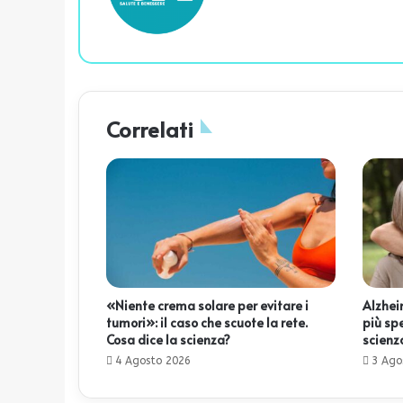
te
Correlati
«Niente crema solare per evitare i
Alzheim
tumori»: il caso che scuote la rete.
più sp
Cosa dice la scienza?
scienz
4 Agosto 2026
3 Ago