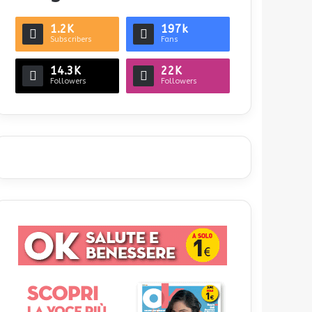
1.2K
197k
Subscribers
Fans
14.3K
22K
Followers
Followers