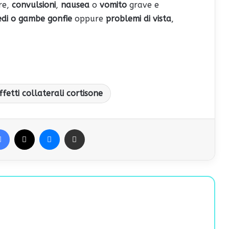
re,
convulsioni
,
nausea
o
vomito
grave e
edi o gambe gonfie
oppure
problemi di vista
,
ffetti collaterali cortisone
Facebook
X
Messenger
Condividi via Email