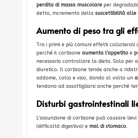
perdita di massa muscolare
per degradazi
detto, incremento della
suscettibilità alle 
Aumento di peso tra gli effe
Tra i primi e più comuni effetti collatera
perché il cortisone
aumenta l’appetito
e
p
necessario controllare la dieta. Solo per a
diuretico. Il cortisone tende anche a ridist
addome, collo e viso, dando al volto un
a
tendono ad assottigliarsi anche perché te
Disturbi gastrointestinali li
L’assunzione di cortisone può causare lievi
(difficoltà digestiva) e
mal di stomaco
.