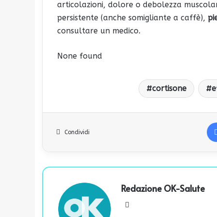
articolazioni, dolore o debolezza muscola
persistente (anche somigliante a caffè),
pi
consultare un medico.
None found
cortisone
e
Condividi
Redazione OK-Salute
We
bsi