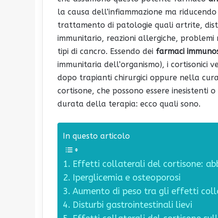
la causa dell’infiammazione ma riducendo i
trattamento di patologie quali artrite, di
immunitario, reazioni allergiche, problemi re
tipi di cancro. Essendo dei
farmaci immunos
immunitaria dell’organismo), i cortisonici 
dopo trapianti chirurgici oppure nella cura
cortisone, che possono essere inesistenti 
durata della terapia: ecco quali sono.
In questo articolo
Effetti collaterali del cortisone: a
Iperglicemia e osteoporosi
Aumento di peso tra gli effetti coll
Disturbi gastrointestinali lievi