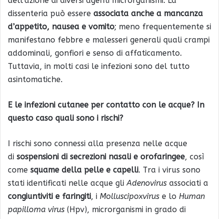
dell’azione di diversi agenti microrganismi. La
dissenteria può essere
associata anche a mancanza
d’appetito, nausea e vomito
; meno frequentemente si
manifestano febbre e malesseri generali quali crampi
addominali, gonfiori e senso di affaticamento.
Tuttavia, in molti casi le infezioni sono del tutto
asintomatiche.
E le infezioni cutanee per contatto con le acque? In
questo caso quali sono i rischi?
I rischi sono connessi alla presenza nelle acque
di
sospensioni di secrezioni nasali e orofaringee
, così
come
squame della pelle e capelli
. Tra i virus sono
stati identificati nelle acque gli
Adenovirus
associati a
congiuntiviti e faringiti
, i
Molluscipoxvirus
e lo
Human
papilloma virus
(Hpv), microrganismi in grado di