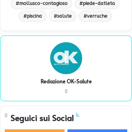
mollusco-contagioso
piede-datleta
piscina
salute
verruche
Redazione OK-Salute
We
bsi
te
Seguici sui Social