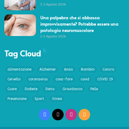
5 Agosto 2026
Una palpebra che si abbassa
improvvisamente? Potrebbe essere una
patologia neuromuscolare
5 Agosto 2026
Tag Cloud
alimentazione
Alzheimer
Ansia
Bambini
Cancro
Cervello
coronavirus
cosa-fare
covid
COVID 19
Cuore
Diabete
Dieta
Gravidanza
Pelle
Prevenzione
Sport
Stress
Facebook
X
Instagram
RSS