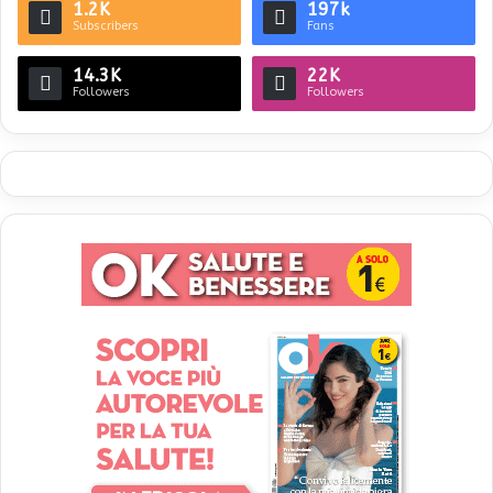
1.2K
197k
Subscribers
Fans
14.3K
22K
Followers
Followers