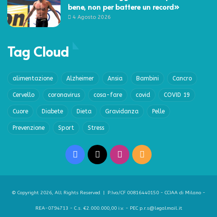
bene, non per battere un record»
4 Agosto 2026
Tag Cloud
alimentazione
Alzheimer
Ansia
Bambini
Cancro
Cervello
coronavirus
cosa-fare
covid
COVID 19
Cuore
Diabete
Dieta
Gravidanza
Pelle
Prevenzione
Sport
Stress
Facebook
X
Instagram
RSS
© Copyright 2026, All Rights Reserved | P.Iva/CF 00816440150 - CCIAA di Milano -
REA-0794713 - C.s. €2.000.000,00 i.v. - PEC p.r.s@legalmail.it