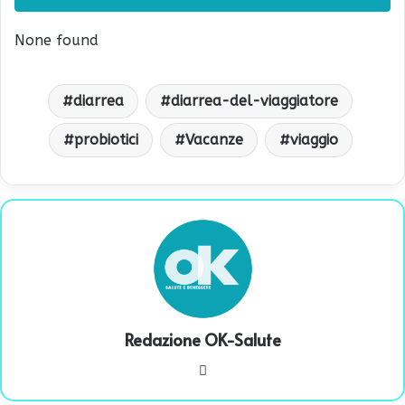
None found
diarrea
diarrea-del-viaggiatore
probiotici
Vacanze
viaggio
Redazione OK-Salute
We
bsi