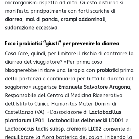
microrganismi rispetto ad altri. Questo disturbo si
manifesta principalmente con forti scariche di
diarrea
,
mal di pancia
,
crampi addominali
,
sudorazione eccessiva
.
Ecco i probiotici “giusti” per prevenire la diarrea
Cosa fare, quindi, per limitare il rischio di contrarre la
diarrea del viaggiatore? «Per prima cosa
bisognerebbe iniziare una terapia con
probiotici
prima
della partenza e continuarla per tutta la durata del
soggiorno» suggerisce
Emanuele Salvatore Aragona
,
Responsabile del Centro di Medicina Rigenerativa
dell’Istituto Clinico Humanitas Mater Domini di
Castellanza (VA). «L’associazone di
Lactobacillus
plantarum LP01
,
Lactobacillus delbrueckii LDD01
e
Lactococcus lactis subsp. cremoris LLC02
consente di
riequilibrare la flora batterica del colon, inibendo la