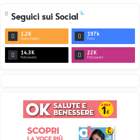
te
Seguici sui Social
1.2K
197k
Subscribers
Fans
14.3K
22K
Followers
Followers