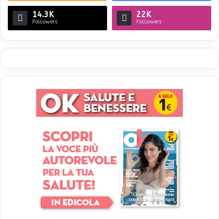
14.3K
22K
Followers
Followers