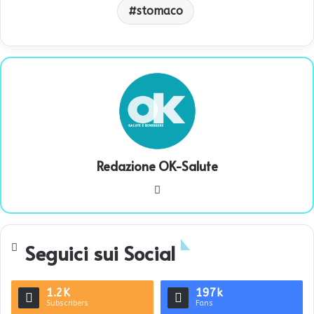
stomaco
Redazione OK-Salute
We
bsi
te
Seguici sui Social
1.2K
197k
Subscribers
Fans