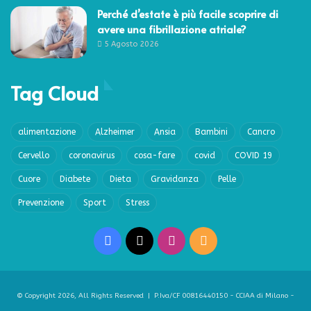
Perché d’estate è più facile scoprire di
avere una fibrillazione atriale?
5 Agosto 2026
Tag Cloud
alimentazione
Alzheimer
Ansia
Bambini
Cancro
Cervello
coronavirus
cosa-fare
covid
COVID 19
Cuore
Diabete
Dieta
Gravidanza
Pelle
Prevenzione
Sport
Stress
Facebook
X
Instagram
RSS
© Copyright 2026, All Rights Reserved | P.Iva/CF 00816440150 - CCIAA di Milano -