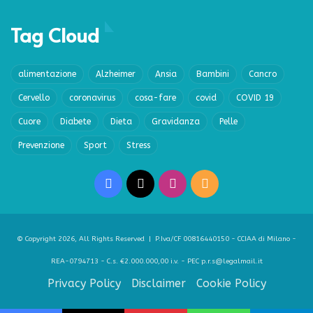
Tag Cloud
alimentazione
Alzheimer
Ansia
Bambini
Cancro
Cervello
coronavirus
cosa-fare
covid
COVID 19
Cuore
Diabete
Dieta
Gravidanza
Pelle
Prevenzione
Sport
Stress
Facebook
X
Instagram
RSS
© Copyright 2026, All Rights Reserved | P.Iva/CF 00816440150 - CCIAA di Milano -
REA-0794713 - C.s. €2.000.000,00 i.v. - PEC p.r.s@legalmail.it
Privacy Policy
Disclaimer
Cookie Policy