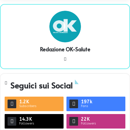
Redazione OK-Salute
We
bsi
te
Seguici sui Social
1.2K
197k
Subscribers
Fans
14.3K
22K
Followers
Followers