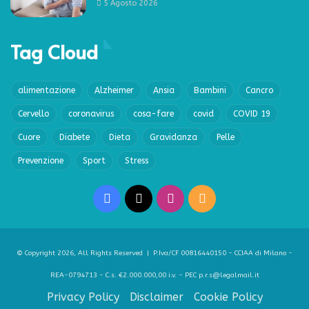
5 Agosto 2026
Tag Cloud
alimentazione
Alzheimer
Ansia
Bambini
Cancro
Cervello
coronavirus
cosa-fare
covid
COVID 19
Cuore
Diabete
Dieta
Gravidanza
Pelle
Prevenzione
Sport
Stress
Facebook
X
Instagram
RSS
© Copyright 2026, All Rights Reserved | P.Iva/CF 00816440150 - CCIAA di Milano -
REA-0794713 - C.s. €2.000.000,00 i.v. - PEC p.r.s@legalmail.it
Privacy Policy
Disclaimer
Cookie Policy