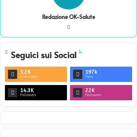
Redazione OK-Salute
We
bsi
te
Seguici sui Social
1.2K
197k
Subscribers
Fans
14.3K
22K
Followers
Followers