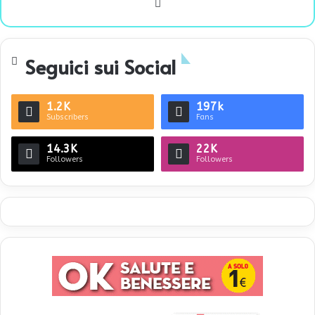
We
bsi
te
Seguici sui Social
1.2K
197k
Subscribers
Fans
14.3K
22K
Followers
Followers