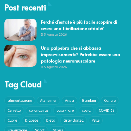
Post recenti
Perché d’estate è più facile scoprire di
avere una fibrillazione atriale?
5 Agosto 2026
Una palpebra che si abbassa
improvvisamente? Potrebbe essere una
patologia neuromuscolare
5 Agosto 2026
Tag Cloud
alimentazione
Alzheimer
Ansia
Bambini
Cancro
Cervello
coronavirus
cosa-fare
covid
COVID 19
Cuore
Diabete
Dieta
Gravidanza
Pelle
Prevenzione
Sport
Stress