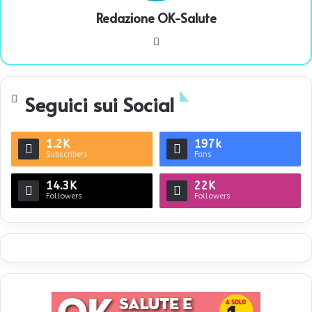
Redazione OK-Salute
We
bsi
te
Seguici sui Social
1.2K
197k
Subscribers
Fans
14.3K
22K
Followers
Followers