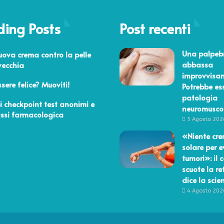
ding Posts
Post recenti
o 2018
Una palpebr
ova crema contro la pelle
abbassa
vecchia
improvvisa
io 2017
ssere felice? Muoviti!
Potrebbe es
patologia
bre 2024
ei checkpoint test anonimi e
neuromusco
assi farmacologica
5 Agosto 202
«Niente cr
solare per e
tumori»: il 
scuote la re
dice la scie
4 Agosto 202