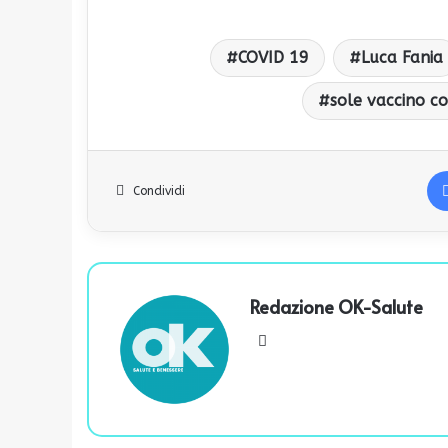
COVID 19
Luca Fania
sole vaccino co
Condividi
Redazione OK-Salute
We
bsi
te