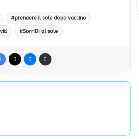
prendere il sole dopo vaccino
vid
SorrIDI al sole
Facebook
X
Messenger
Condividi via Email