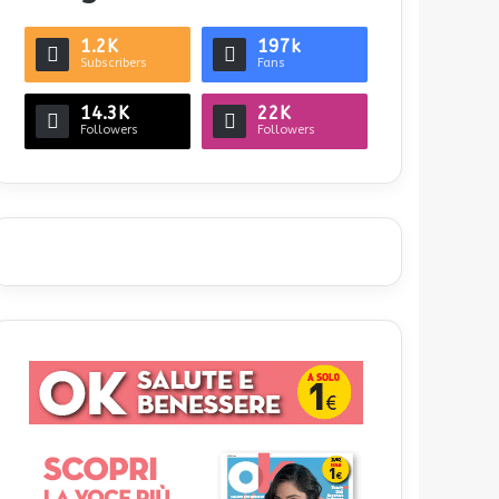
1.2K
197k
Subscribers
Fans
14.3K
22K
Followers
Followers