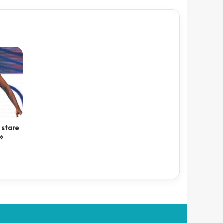
 stare
d»