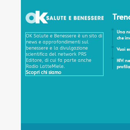
Tren
11 Maggi
Una nu
OK Salute e Benessere è un sito di
che in
news e approfondimenti sul
26 Genna
benessere e la divulgazione
Vuoi e
scientifica del network PRS
11 Dicem
HIV: n
Editore, di cui fa parte anche
profil
Radio LatteMiele.
Scopri chi siamo