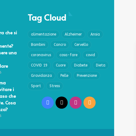
Tag Cloud
a che si
alimentazione
Alzheimer
Ansia
mente?
Bambini
Cancro
Cervello
sere una
coronavirus
cosa-fare
covid
lare
COVID 19
Cuore
Diabete
Dieta
6
Gravidanza
Pelle
Prevenzione
ema
Sport
Stress
vitare i
caso che
te. Cosa
Facebook
X
Instagram
RSS
nza?
6