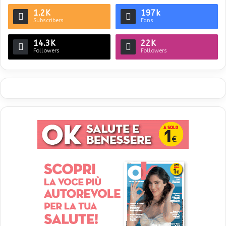
1.2K
197k
Subscribers
Fans
14.3K
22K
Followers
Followers