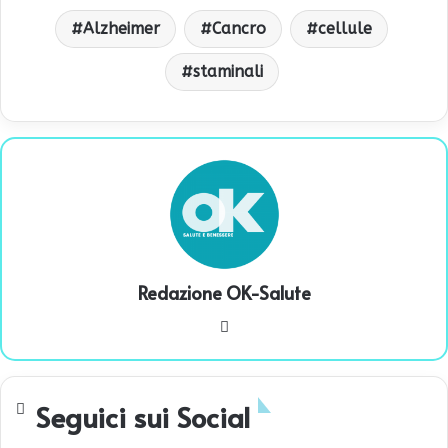
Alzheimer
Cancro
cellule
staminali
Redazione OK-Salute
We
bsi
te
Seguici sui Social