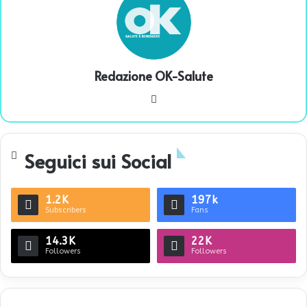
Redazione OK-Salute
We
bsi
te
Seguici sui Social
1.2K
197k
Subscribers
Fans
14.3K
22K
Followers
Followers