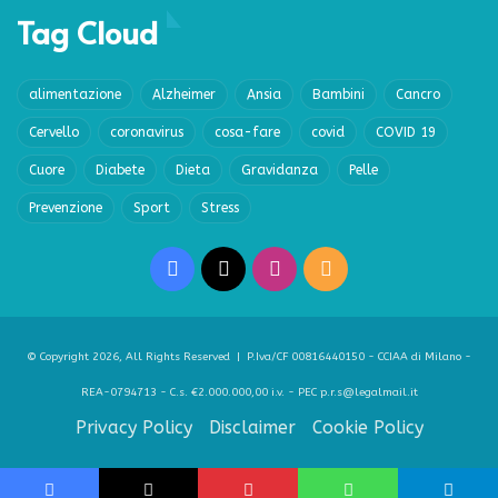
Tag Cloud
alimentazione
Alzheimer
Ansia
Bambini
Cancro
Cervello
coronavirus
cosa-fare
covid
COVID 19
Cuore
Diabete
Dieta
Gravidanza
Pelle
Prevenzione
Sport
Stress
Facebook
X
Instagram
RSS
© Copyright 2026, All Rights Reserved | P.Iva/CF 00816440150 - CCIAA di Milano -
REA-0794713 - C.s. €2.000.000,00 i.v. - PEC p.r.s@legalmail.it
Privacy Policy
Disclaimer
Cookie Policy