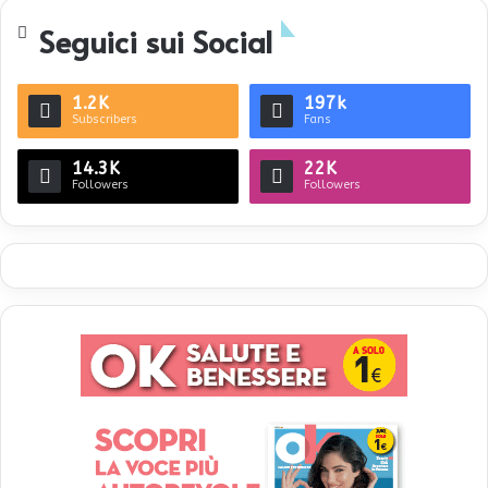
Seguici sui Social
1.2K
197k
Subscribers
Fans
14.3K
22K
Followers
Followers