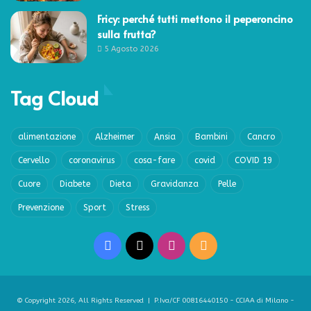
Fricy: perché tutti mettono il peperoncino
sulla frutta?
5 Agosto 2026
Tag Cloud
alimentazione
Alzheimer
Ansia
Bambini
Cancro
Cervello
coronavirus
cosa-fare
covid
COVID 19
Cuore
Diabete
Dieta
Gravidanza
Pelle
Prevenzione
Sport
Stress
Facebook
X
Instagram
RSS
© Copyright 2026, All Rights Reserved | P.Iva/CF 00816440150 - CCIAA di Milano -