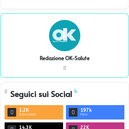
Redazione OK-Salute
We
bsi
te
Seguici sui Social
1.2K
197k
Subscribers
Fans
14.3K
22K