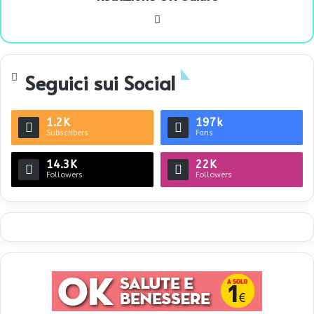
We
bsi
te
Seguici sui Social
1.2K
197k
Subscribers
Fans
14.3K
22K
Followers
Followers