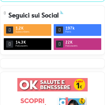
te
Seguici sui Social
1.2K
197k
Subscribers
Fans
14.3K
22K
Followers
Followers