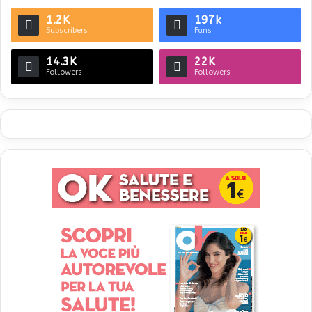
1.2K
197k
Subscribers
Fans
14.3K
22K
Followers
Followers