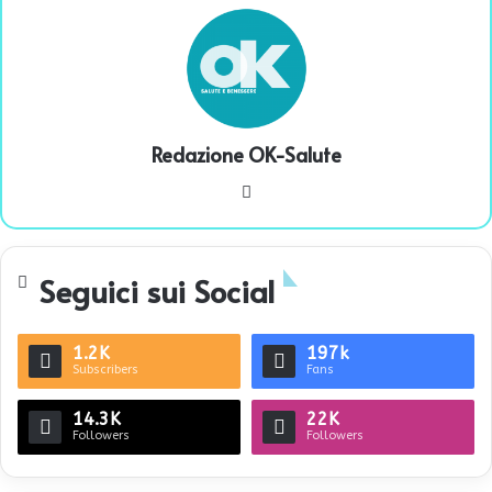
Redazione OK-Salute
We
bsi
te
Seguici sui Social
1.2K
197k
Subscribers
Fans
14.3K
22K
Followers
Followers