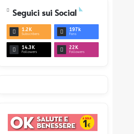
Seguici sui Social
1.2K
197k
Subscribers
Fans
14.3K
22K
Followers
Followers