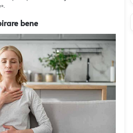
e».
pirare bene