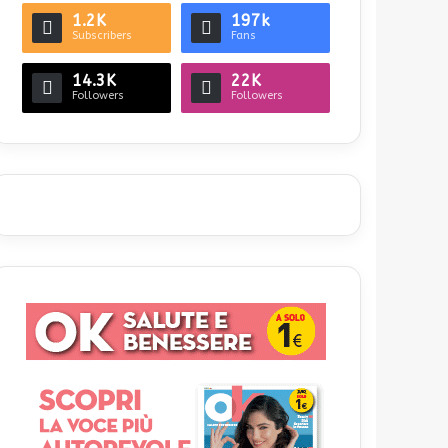
1.2K
197k
Subscribers
Fans
14.3K
22K
Followers
Followers