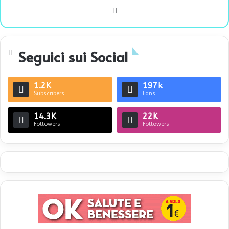
We
bsi
te
Seguici sui Social
1.2K
197k
Subscribers
Fans
14.3K
22K
Followers
Followers