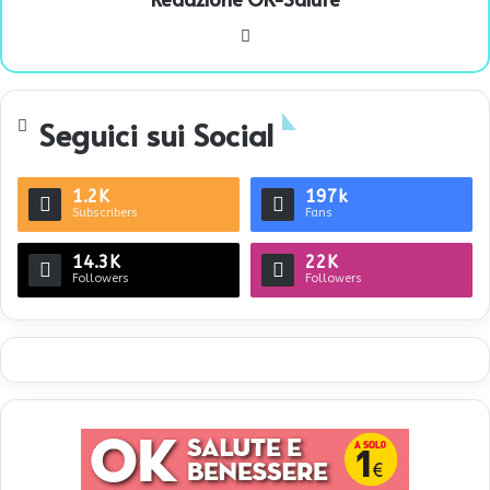
We
bsi
te
Seguici sui Social
1.2K
197k
Subscribers
Fans
14.3K
22K
Followers
Followers