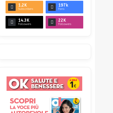
1.2K
197k
Subscribers
Fans
14.3K
22K
Followers
Followers