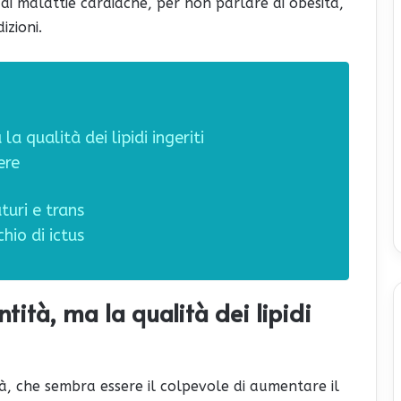
di malattie cardiache, per non parlare di obesità,
izioni.
la qualità dei lipidi ingeriti
ere
turi e trans
chio di ictus
ntità, ma la qualità dei lipidi
ità, che sembra essere il colpevole di aumentare il