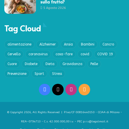
sulla frutta?
5 Agosto 2026
Tag Cloud
alimentazione
Alzheimer
Ansia
Bambini
Cancro
Cervello
coronavirus
cosa-fare
covid
COVID 19
Cuore
Diabete
Dieta
Gravidanza
Pelle
Prevenzione
Sport
Stress
Facebook
X
Instagram
RSS
© Copyright 2026, All Rights Reserved | P.Iva/CF 00816440150 - CCIAA di Milano -
REA-0794713 - C.s. €2.000.000,00 i.v. - PEC p.r.s@legalmail.it