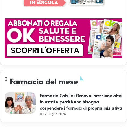
v
e
r
n
o
Farmacia del mese
Farmacia Calvi di Genova: pressione alta
in estate, perché non bisogna
sospendere i farmaci di propria iniziativa
17 Luglio 2026