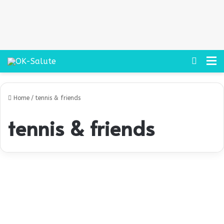
Cerca
M
Home
/
tennis & friends
tennis & friends
P
r
Prevenzione
e
v
e