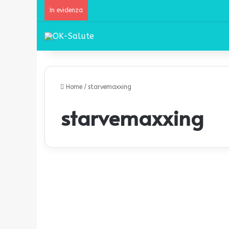
In evidenza
Home
/
starvemaxxing
starvemaxxing
S
t
Bellezza
a
r
v
e