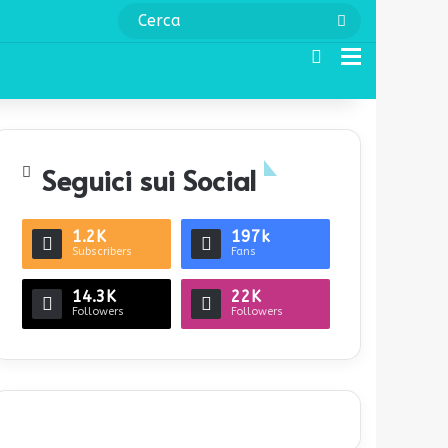
Cerca
Cerca
Menu
Seguici sui Social
1.2K
197k
Subscribers
Fans
14.3K
22K
Followers
Followers