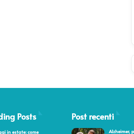
ding Posts
Post recenti
 2025
Alzheimer, p
gi in estate: come