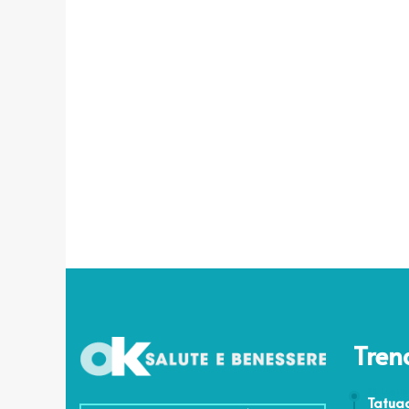
Tren
21 Luglio
Tatuag