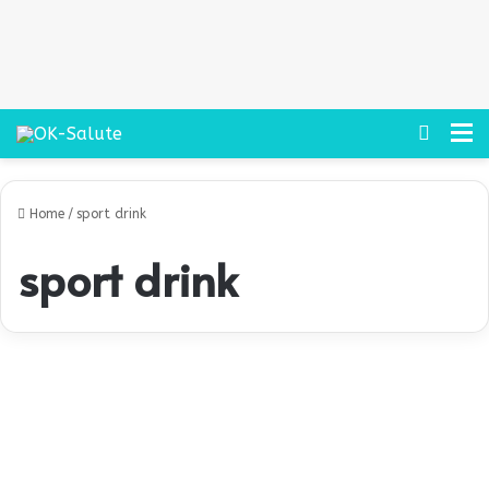
Cerca
M
Home
/
sport drink
sport drink
I
l
Alimentazione
p
r
o