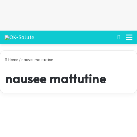
Cerca
M
Home
/
nausee mattutine
nausee mattutine
G
r
Bambini
a
v
i