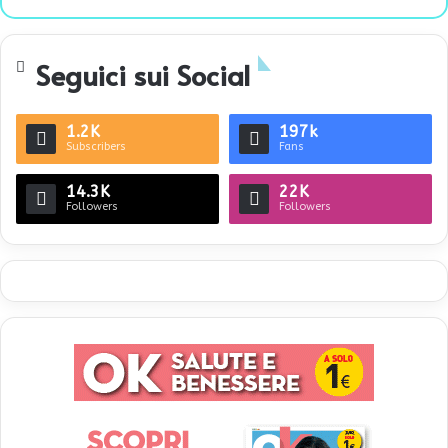
bsi
te
Seguici sui Social
1.2K
197k
Subscribers
Fans
14.3K
22K
Followers
Followers