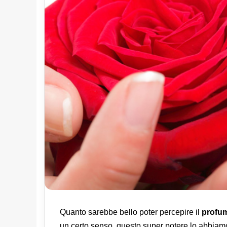
Quanto sarebbe bello poter percepire il
profu
un certo senso, questo super potere lo abbiam