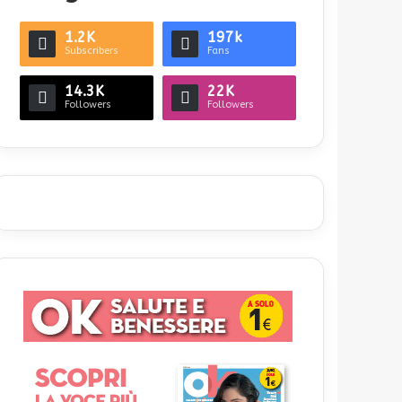
1.2K
197k
Subscribers
Fans
14.3K
22K
Followers
Followers