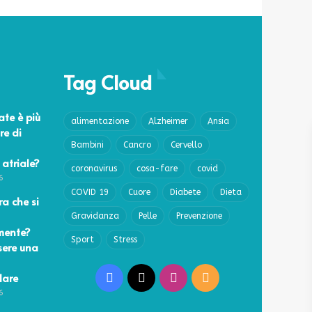
Tag Cloud
ate è più
alimentazione
Alzheimer
Ansia
re di
Bambini
Cancro
Cervello
 atriale?
coronavirus
cosa-fare
covid
6
COVID 19
Cuore
Diabete
Dieta
a che si
Gravidanza
Pelle
Prevenzione
mente?
Sport
Stress
sere una
lare
Facebook
X
Instagram
RSS
6