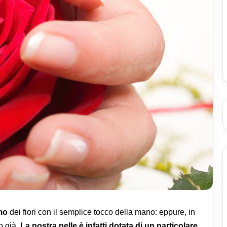
mo
dei fiori con il semplice tocco della mano: eppure, in
o già.
La nostra
pelle
è infatti dotata di un particolare