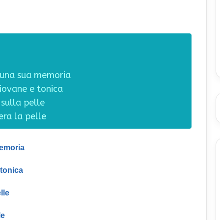
a una sua memoria
giovane e tonica
sulla pelle
era la pelle
memoria
 tonica
lle
le