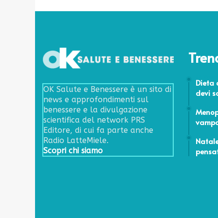
Tren
22 Maggi
Dieta 
OK Salute e Benessere è un sito di
devi s
news e approfondimenti sul
19 Dicem
benessere e la divulgazione
Menopa
scientifica del network PRS
vampat
Editore, di cui fa parte anche
21 Dicem
Natale
Radio LatteMiele.
pensat
Scopri chi siamo