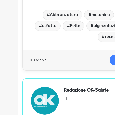
Abbronzatura
melanina
olfatto
Pelle
pigmentazi
recet
Condividi
Redazione OK-Salute
We
bsi
te