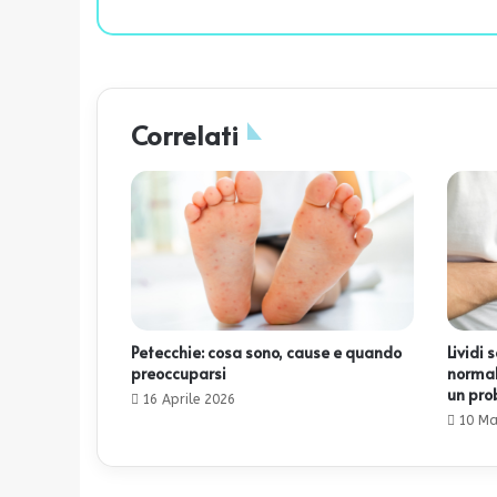
Correlati
Petecchie: cosa sono, cause e quando
Lividi
preoccuparsi
normal
un pro
16 Aprile 2026
10 Ma