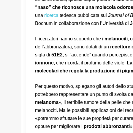
“naso” che riconosce una molecola odorosa 
una
ricerca
tedesca pubblicata sul
J
ournal of 
Bochum in collaborazione con l’Università di 
I ricercatori hanno scoperto che i
melanociti
, 
dell’abbronzatura, sono dotati di un
recettore o
sigla di
51E2
, si “accende” quando percepisce
ionnone
, che ricorda il profumo delle viole.
La
molecolari che regola la produzione di pigme
Per questo motivo, spiegano gli autori dello stu
potrebbero rappresentare un punto di svolta da
melanoma
», il terribile tumore della pelle che
melanociti. Ma le possibili applicazioni del rece
«potremmo sfruttare le sue proprietà per curar
oppure per migliorare i
prodotti abbronzanti
»