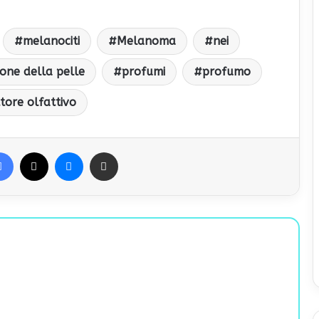
melanociti
Melanoma
nei
one della pelle
profumi
profumo
tore olfattivo
Facebook
X
Messenger
Condividi via Email