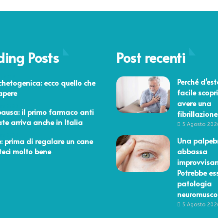
ding Posts
Post recenti
o 2018
Perché d’est
chetogenica: ecco quello che
facile scopri
apere
avere una
bre 2023
usa: il primo farmaco anti
fibrillazione
e arriva anche in Italia
5 Agosto 202
bre 2021
Una palpebr
: prima di regalare un cane
eci molto bene
abbassa
improvvisa
Potrebbe es
patologia
neuromusco
5 Agosto 202