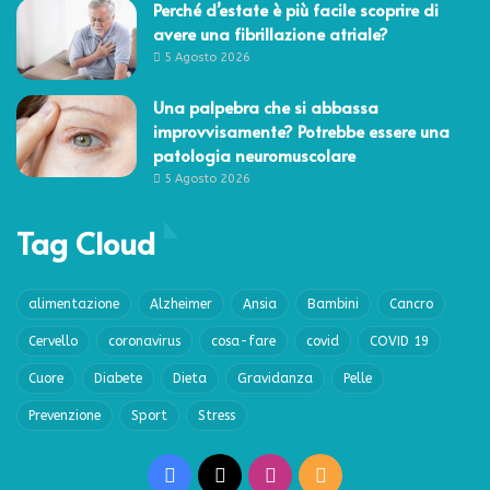
Perché d’estate è più facile scoprire di
avere una fibrillazione atriale?
5 Agosto 2026
Una palpebra che si abbassa
improvvisamente? Potrebbe essere una
patologia neuromuscolare
5 Agosto 2026
Tag Cloud
alimentazione
Alzheimer
Ansia
Bambini
Cancro
Cervello
coronavirus
cosa-fare
covid
COVID 19
Cuore
Diabete
Dieta
Gravidanza
Pelle
Prevenzione
Sport
Stress
Facebook
X
Instagram
RSS