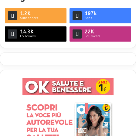
1.2K
197k
Subscribers
Fans
14.3K
22K
Followers
Followers