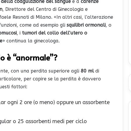
 della coagulazione del sangue
e a
carenze
in
, Direttore del Centro di Ginecologia e
le Resnati di Milano. «In altri casi, l’alterazione
funzioni, come ad esempio gli
squilibri ormonali
, o
tomucosi
, i
tumori del collo dell’utero
o
e
» continua la ginecologa.
clo è “anormale”?
nte, con una perdita superiore agli
80 ml
di
articolare, per capire se la perdita è davvero
esti fattori:
ar ogni 2 ore (o meno) oppure un assorbente
ular o 25 assorbenti medi per ciclo