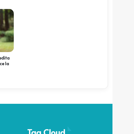
redita
ce la
Tag Cloud