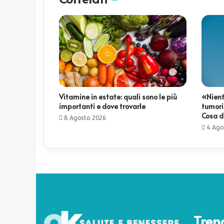
Vitamine in estate: quali sono le più
«Nient
importanti e dove trovarle
tumori»
Cosa d
8 Agosto 2026
4 Ago
Tren