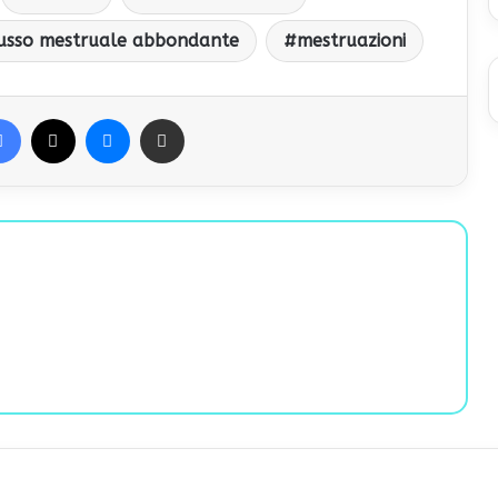
usso mestruale abbondante
mestruazioni
Facebook
X
Messenger
Condividi via Email