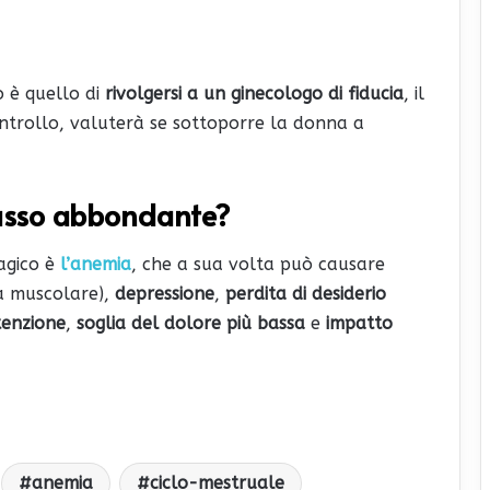
io è quello di
rivolgersi a un ginecologo di fiducia
, il
ontrollo, valuterà se sottoporre la donna a
usso abbondante?
agico è
l’anemia
, che a sua volta può causare
za muscolare),
depressione
,
perdita di desiderio
tenzione
,
soglia del dolore più bassa
e
impatto
anemia
ciclo-mestruale