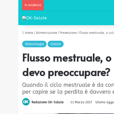
In evidenza
Home
/
Alimentazione
/
Prevenzione
/
Flusso mestruale, o ci
Ginecologia
Salute
Flusso mestruale, o
devo preoccupare?
Quando il ciclo mestruale è da cons
per capire se la perdita è davvero 
Redazione OK-Salute
11 Marzo 2017
Ultimo aggi