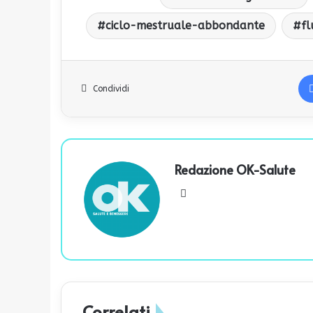
ciclo-mestruale-abbondante
fl
Condividi
Redazione OK-Salute
We
bsi
te
Correlati