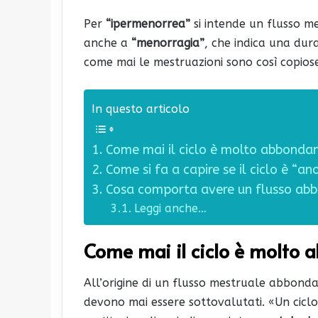
Per
“ipermenorrea”
si intende un flusso me
anche a
“menorragia”
, che indica una dura
come mai le mestruazioni sono così copio
In questo articolo
Come mai il ciclo è molto abbonda
Come si fa a capire se il ciclo è “a
Cosa comporta avere un flusso ab
Leggi anche…
Come mai il ciclo è molto
All’origine di un flusso mestruale abbonda
devono mai essere sottovalutati. «Un cicl