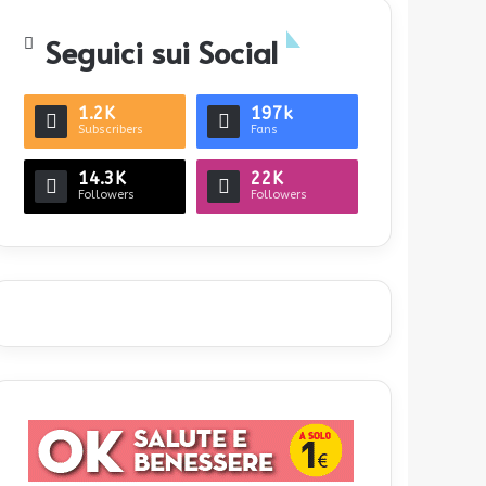
Seguici sui Social
1.2K
197k
Subscribers
Fans
14.3K
22K
Followers
Followers