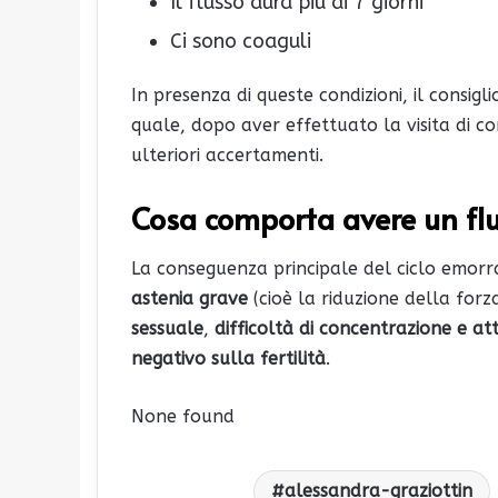
Il flusso dura più di 7 giorni
Ci sono coaguli
In presenza di queste condizioni, il consigl
quale, dopo aver effettuato la visita di c
ulteriori accertamenti.
Cosa comporta avere un fl
La conseguenza principale del ciclo emorr
astenia grave
(cioè la riduzione della for
sessuale
,
difficoltà di concentrazione e at
negativo sulla fertilità
.
None found
alessandra-graziottin