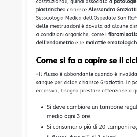
costituzionali, quindi associato a
patologie
piastriniche
» chiarisce
Alessandra Graziott
Sessuologia Medica dell’Ospedale San Raffae
delle mestruazioni è dovuta ad alcune dis
a condizioni organiche, come i
fibromi sot
dell’endometrio
e le
malattie ematologich
Come si fa a capire se il ci
«Il flusso è abbondante quando è invalida
sangue per ciclo» chiarisce Graziottin. In p
eccessiva, bisogna prestare attenzione a qu
Si deve cambiare un tampone regul
medio ogni 3 ore
Si consumano più di 20 tamponi reg