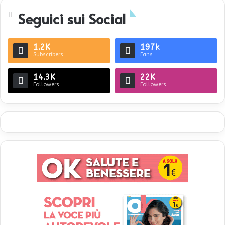
Seguici sui Social
1.2K
197k
Subscribers
Fans
14.3K
22K
Followers
Followers