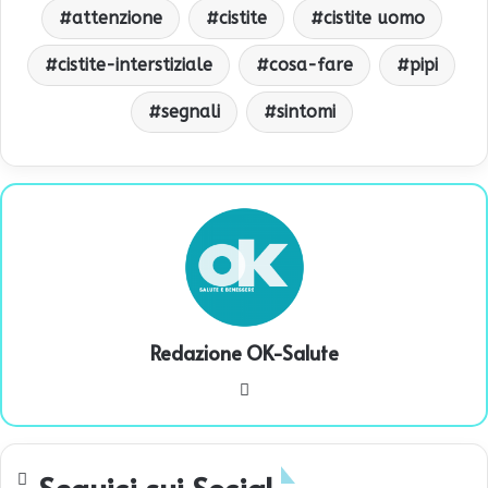
attenzione
cistite
cistite uomo
cistite-interstiziale
cosa-fare
pipi
segnali
sintomi
Redazione OK-Salute
We
bsi
te
Seguici sui Social