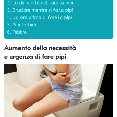
La difficoltà nel fare la pipì
Bruciore mentre si fa la pipì
Dolore prima di fare la pipì
Pipì torbida
Febbre
Aumento della necessità
e urgenza di fare pipì