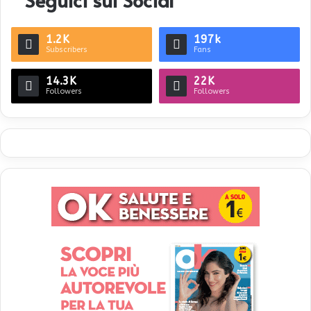
1.2K
197k
Subscribers
Fans
14.3K
22K
Followers
Followers