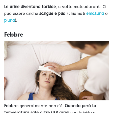
Le urine diventano torbide
, a volte maleodoranti. Ci
può essere anche
sangue e pus
(chiamati
ematuria
o
piuria
).
Febbre
Febbre:
generalmente non c’è.
Quando però la
temperatura sale oltre i 38 gradi
con brivido e