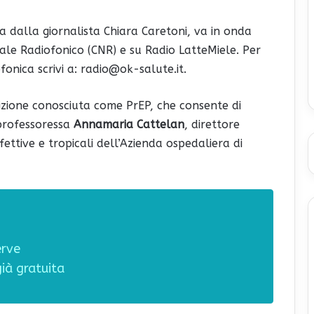
 dalla giornalista Chiara Caretoni, va in onda
onale Radiofonico (CNR) e su Radio LatteMiele. Per
onica scrivi a: radio@ok-salute.it.
izione conosciuta come PrEP, che consente di
 professoressa
Annamaria Cattelan
, direttore
ettive e tropicali dell’Azienda ospedaliera di
erve
già gratuita