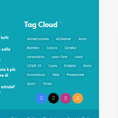
Tag Cloud
 tutti
alimentazione
Alzheimer
Ansia
 sulla
Bambini
Cancro
Cervello
coronavirus
cosa-fare
covid
6
COVID 19
Cuore
Diabete
Dieta
ate è più
re di
Gravidanza
Pelle
Prevenzione
Sport
Stress
 atriale?
6
Facebook
X
Instagram
RSS