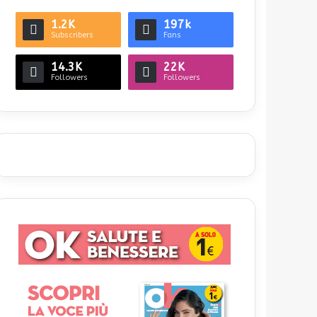
1.2K
197k
Subscribers
Fans
14.3K
22K
Followers
Followers