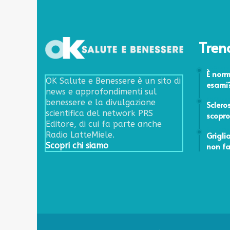
Tren
14 Giugn
È norm
OK Salute e Benessere è un sito di
esami
news e approfondimenti sul
28 Ottob
benessere e la divulgazione
Sclero
scientifica del network PRS
scopro
Editore, di cui fa parte anche
25 Marzo
Grigli
Radio LatteMiele.
non far
Scopri chi siamo