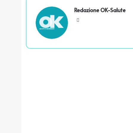
Redazione OK-Salute
We
bsi
te