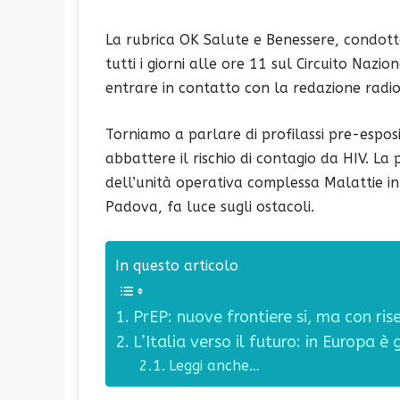
La rubrica OK Salute e Benessere, condotta
tutti i giorni alle ore 11 sul Circuito Nazi
entrare in contatto con la redazione radiof
Torniamo a parlare di profilassi pre-espos
abbattere il rischio di contagio da HIV. La
dell’unità operativa complessa Malattie inf
Padova, fa luce sugli ostacoli.
In questo articolo
PrEP: nuove frontiere si, ma con ris
L’Italia verso il futuro: in Europa è 
Leggi anche…