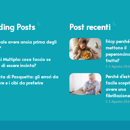
ding Posts
Post recenti
o 2019
Fricy: perché
ale avere ansia prima degli
mettono il
?
peperoncino
re 2016
si Multipla: cosa faccio se
frutta?
 di essere incinta?
5 Agosto 202
 2016
Perché d’est
ata di Pasquetta: gli errori da
e e i cibi da preferire
facile scopri
avere una
fibrillazione
5 Agosto 202