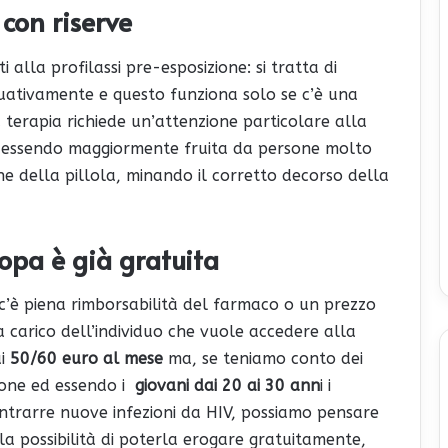
 con riserve
 alla profilassi pre-esposizione: si tratta di
uativamente e questo funziona solo se c’è una
terapia richiede un’attenzione particolare alla
o, essendo maggiormente fruita da persone molto
ne della pillola, minando il corretto decorso della
uropa è già gratuita
 c’è piena rimborsabilità del farmaco o un prezzo
a carico dell’individuo che vuole accedere alla
ai
50/60 euro al mese
ma, se teniamo conto dei
zione ed essendo i
giovani dai 20 ai 30 ann
i i
contrarre nuove infezioni da HIV, possiamo pensare
la possibilità di poterla erogare gratuitamente,