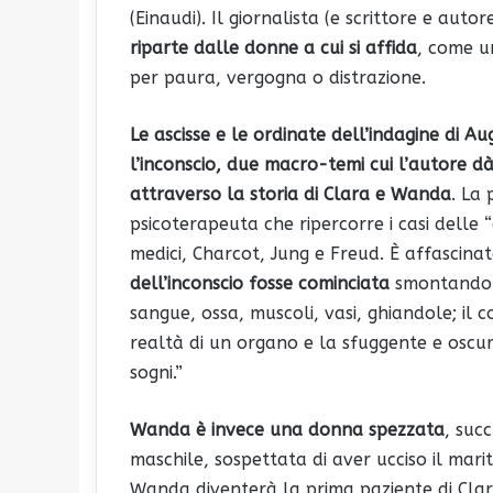
(Einaudi). Il giornalista (e scrittore e auto
riparte dalle donne a cui si affida
, come un
per paura, vergogna o distrazione.
Le ascisse e le ordinate dell’indagine di Au
l’inconscio, due macro-temi cui l’autore dà
attraverso la storia di Clara e Wanda
. La
psicoterapeuta che ripercorre i casi delle “
medici, Charcot, Jung e Freud. È affascina
dell’inconscio fosse cominciata
smontando 
sangue, ossa, muscoli, vasi, ghiandole; il c
realtà di un organo e la sfuggente e oscura
sogni.”
Wanda è invece una donna spezzata
, suc
maschile, sospettata di aver ucciso il mari
Wanda diventerà la prima paziente di Clara c