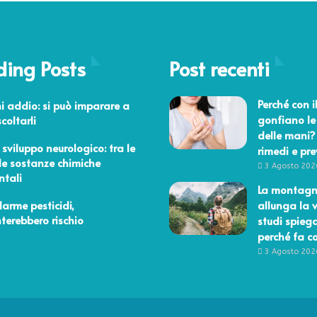
ding Posts
Post recenti
bre 2017
Perché con i
i addio: si può imparare a
gonfiano le
coltarli
delle mani?
aio 2022
t sviluppo neurologico: tra le
rimedi e pr
le sostanze chimiche
3 Agosto 202
ntali
La montag
o 2016
larme pesticidi,
allunga la v
erebbero rischio
studi spieg
perché fa c
3 Agosto 202