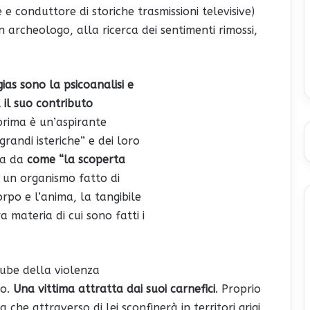
re e conduttore di storiche trasmissioni televisive)
 archeologo, alla ricerca dei sentimenti rimossi,
gias sono la psicoanalisi e
 il suo contributo
 prima è un’aspirante
grandi isteriche” e dei loro
ta da
come “la scoperta
un organismo fatto di
orpo e l’anima, la tangibile
 materia di cui sono fatti i
cube della violenza
to.
Una vittima attratta dai suoi carnefici
. Proprio
he attraverso di lei sconfinerà in territori grigi,