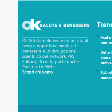
Tren
28 Novem
Acufen
OK Salute e Benessere è un sito di
non as
news e approfondimenti sul
17 Febbr
benessere e la divulgazione
Defici
scientifica del network PRS
cause 
Editore, di cui fa parte anche
ambie
Radio LatteMiele.
10 Maggi
SLA: al
Scopri chi siamo
aument