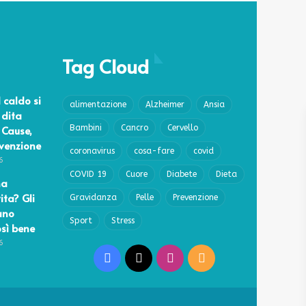
Tag Cloud
l caldo si
alimentazione
Alzheimer
Ansia
 dita
 Cause,
Bambini
Cancro
Cervello
evenzione
coronavirus
cosa-fare
covid
6
COVID 19
Cuore
Diabete
Dieta
na
ita? Gli
Gravidanza
Pelle
Prevenzione
ano
Sport
Stress
osì bene
6
Facebook
X
Instagram
RSS