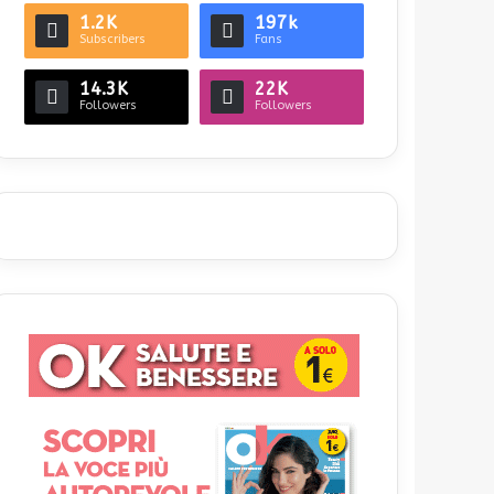
1.2K
197k
Subscribers
Fans
14.3K
22K
Followers
Followers