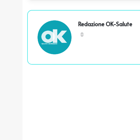
Redazione OK-Salute
We
bsi
te