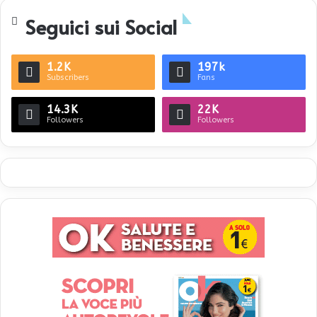
Seguici sui Social
1.2K
197k
Subscribers
Fans
14.3K
22K
Followers
Followers