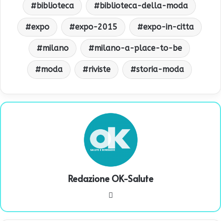
biblioteca
biblioteca-della-moda
expo
expo-2015
expo-in-citta
milano
milano-a-place-to-be
moda
riviste
storia-moda
Redazione OK-Salute
We
bsi
te