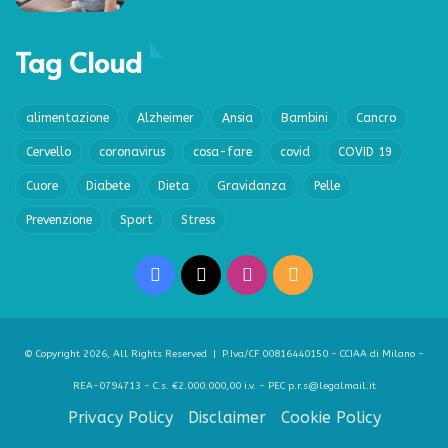
Tag Cloud
alimentazione
Alzheimer
Ansia
Bambini
Cancro
Cervello
coronavirus
cosa-fare
covid
COVID 19
Cuore
Diabete
Dieta
Gravidanza
Pelle
Prevenzione
Sport
Stress
Facebook
X
Instagram
RSS
© Copyright 2026, All Rights Reserved | P.Iva/CF 00816440150 - CCIAA di Milano -
REA-0794713 - C.s. €2.000.000,00 i.v. - PEC p.r.s@legalmail.it
Privacy Policy
Disclaimer
Cookie Policy