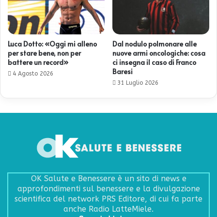
Luca Dotto: «Oggi mi alleno
Dal nodulo polmonare alle
per stare bene, non per
nuove armi oncologiche: cosa
battere un record»
ci insegna il caso di Franco
Baresi
4 Agosto 2026
31 Luglio 2026
OK Salute e Benessere è un sito di news e
approfondimenti sul benessere e la divulgazione
scientifica del network PRS Editore, di cui fa parte
anche Radio LatteMiele.