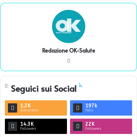
Redazione OK-Salute
We
bsi
te
Seguici sui Social
1.2K
197k
Subscribers
Fans
14.3K
22K
Followers
Followers