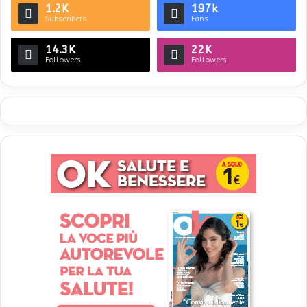
1.2K
197k
Subscribers
Fans
14.3K
22K
Followers
Followers