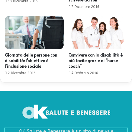
13 Dicembre 2016
7 Dicembre 2016
Giornata delle persone con
Convivere con la disabilità è
disabilità: l’obiettivo è
più facile grazie al “nurse
l’inclusione sociale
coach”
2 Dicembre 2016
4 Febbraio 2016
OK Salute e Benessere è un sito di news e