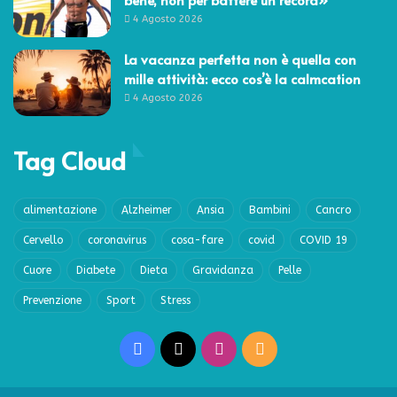
4 Agosto 2026
La vacanza perfetta non è quella con
mille attività: ecco cos’è la calmcation
4 Agosto 2026
Tag Cloud
alimentazione
Alzheimer
Ansia
Bambini
Cancro
Cervello
coronavirus
cosa-fare
covid
COVID 19
Cuore
Diabete
Dieta
Gravidanza
Pelle
Prevenzione
Sport
Stress
Facebook
X
Instagram
RSS