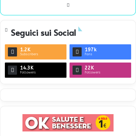
We
bsi
te
Seguici sui Social
1.2K
197k
Subscribers
Fans
14.3K
22K
Followers
Followers